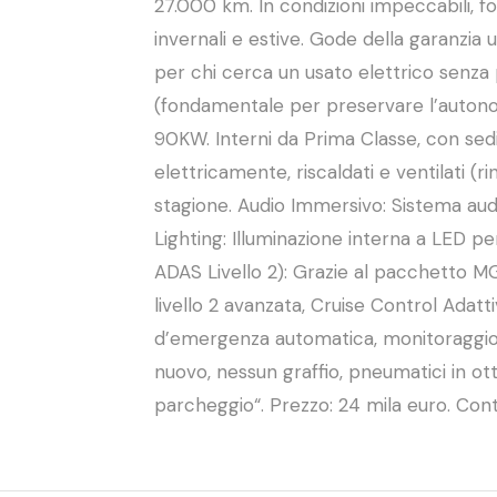
27.000 km. In condizioni impeccabili,
invernali e estive. Gode della garanzia
per chi cerca un usato elettrico senza 
(fondamentale per preservare l’autonomi
90KW. Interni da Prima Classe, con sedil
elettricamente, riscaldati e ventilati (r
stagione. Audio Immersivo: Sistema au
Lighting: Illuminazione interna a LED pe
ADAS Livello 2): Grazie al pacchetto MG P
livello 2 avanzata, Cruise Control Adat
d’emergenza automatica, monitoraggio 
nuovo, nessun graffio, pneumatici in ot
parcheggio“. Prezzo: 24 mila euro. Co