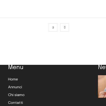
1
2
Menu
Ne
Home
Annunci
Chi siamo
Contatti