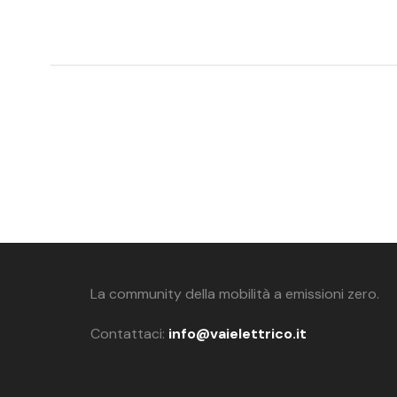
La community della mobilità a emissioni zero.
Contattaci:
info@vaielettrico.it