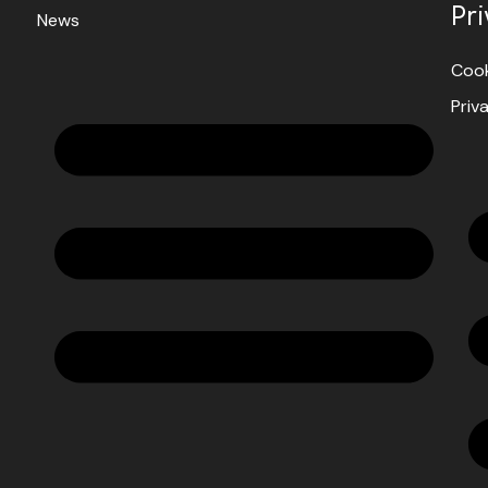
Pr
News
Cook
Priv