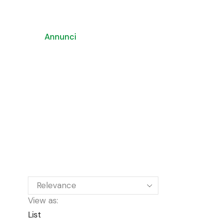
Annunci
Chi Siamo
Contatti
News
SEAR
View as:
List