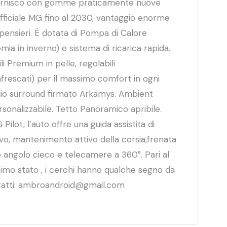
 fornisco con gomme praticamente nuove
 ufficiale MG fino al 2030, vantaggio enorme
pensieri. È dotata di Pompa di Calore
a in inverno) e sistema di ricarica rapida.
i Premium in pelle, regolabili
infrescati) per il massimo comfort in ogni
dio surround firmato Arkamys. Ambient
rsonalizzabile. Tetto Panoramico apribile.
ilot, l’auto offre una guida assistita di
tivo, mantenimento attivo della corsia,frenata
angolo cieco e telecamere a 360°. Pari al
timo stato , i cerchi hanno qualche segno da
ntatti: ambroandroid@gmail.com