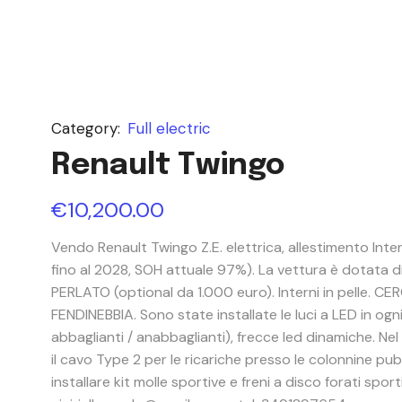
Category:
Full electric
Renault Twingo
€
10,200.00
Vendo Renault Twingo Z.E. elettrica, allestimento Inte
fino al 2028, SOH attuale 97%). La vettura è dotata d
PERLATO (optional da 1.000 euro). Interni in pelle. C
FENDINEBBIA. Sono state installate le luci a LED in ogn
abbaglianti / anabbaglianti), frecce led dinamiche. Ne
il cavo Type 2 per le ricariche presso le colonnine pu
installare kit molle sportive e freni a disco forati sport